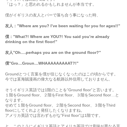
「はっ？」と思われるかもしれませんが本当です。
僕がイギリスの友人とバーで落ち合う事になった時、
友人：”Where are you? I’ve been waiting for you for ages!!”
僕：”What?! Where are YOU?! You said you’re already
drinking on the first floor!”
友人”Oh….perhaps you are on the ground floor?”
僕”Gro…Groun…WHAAAAAAAAAT?!”
Groundとつく言葉を僕が信じなくなったのはこの頃からです。
今では某海賊漫画の偉大なる航路以外信用しておりません。
そうイギリス英語では1階のことを”Ground floor”と言います。
１階をGround floor、２階をFirst floor、３階をSecond floor…と
なります。
せめて１階をGround floor、２階をSecond floor、３階をThird
floorにしてくれよと発狂したくなりますね。
アメリカ英語では言わずもがな”First floor”は1階です。
と、このようにイギリス英語とアメリカ英語では意味が異なる言