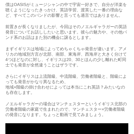
僕はOASISがミュージシャンの中で宇宙一好きで、自分が洋楽を
聴くようになったきっかけ、英語学習、渡英した一番の理由な
ど、すべてこのバンドの影響と言っても過言ではありません。
前置きが長くなりましたが、今回はそのノエルギャラガーの英語
発音についてお話ししたいと思います。彼らの魅力や、その他バ
ンド系のお話はまた別の機会に譲るとします。
まずイギリスは地域によってめちゃくちゃ発音が違います。アメ
リカの地域別方言が北部、南部、東海岸、西海岸と大きく分けて
4つほどなのに対し、イギリスは20、30とほんの少し離れた町同
士でも発音が全然違うことはザラです。
さらにイギリスは上流階級、中流階級、労働者階級と、階級によ
っても発音がかなり異なるため、
地域×階級の掛け合わせによっては本当にこれ英語？みたいなの
も存在します。
ノエルギャラガーの場合はマンチェスターというイギリス北部の
労働者階級の家庭で生まれたので、マンチェスター×労働者階級
の発音になります。ちょっと動画で見てみましょう。