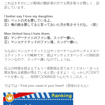
これはさすがにこの動画の翻訳者の方でも聞き取りが難しく、誤
訳しています。
I better say I love my daughter.
誤）ベットの犬を愛しているよ。
正）俺の娘を愛してると言っておいた方が良さそうだな。（笑）
Man United fans.I hate them.
誤）マンデーナイトのファン達。スッゲー嫌い。
正）マンユナイテッドのファン達。スッゲー嫌い。
ちなみにマンユナイテッドとはサッカーチームのマンチェスター
ユナイッテッドの略称です。彼はマンチェスターシティの熱狂的
ファンなので、スッゲー嫌いなのでしょうね…
以上の特徴を踏まえてもう一度動画を見てみてください！きっと
聞き取れる範囲が増えていると思いますよ！（しっかしF◯CKワ
ードが多いな…。何回F◯CKING言うんだろうこの人…)
ではでは！Find your oasis in your heart!（意味わからん）