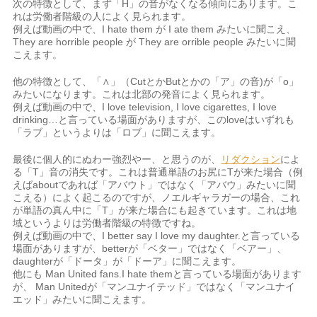
次の特徴として、まず「H」の音がなくなる傾向にあります。こ
れは労働者階級の人によく見られます。
例えば動画の中で、I hate them が I ate them みたいに聞こえ、
They are horrible people が They are orrible people みたいに聞
こえます。
他の特徴として、「∧」（CutとかButとかの「ア」の音)が「o」
みたいになります。これは北部の発音によく見られます。
例えば動画の中で、I love television, I love cigarettes, I love
drinking…と言っている場面がありますが、このloveはいずれも
「ラブ」というよりは「ロブ」に聞こえます。
最後に個人的にぬわー強烈やー、と思うのが、
リダクション
によ
る「T」音の消失です。これは普通単語のお尻にTが来た場合（例
えばaboutであれば「アバウト」ではなく「アバウ」みたいに聞
こえる）によく起こるのですが、ノエルギャラガーの場合、これ
が単語の真ん中に「T」が来た場合にも起きています。これは地
域というよりは労働者階級の特徴ですね。
例えば動画の中で、I better say I love my daughter.と言っている
場面がありますが、betterが「ベター」ではなく「ベアー」、
daughterが「ドータ」が「ドーア」に聞こえます。
他にも Man United fans.I hate themと言っている場面があります
が、 Man Unitedが「マンユナイテッド」ではなく「マンユナイ
エッド」みたいに聞こえます。