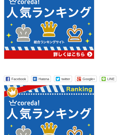
Facebook
Hatena
twitter
Google+
LINE