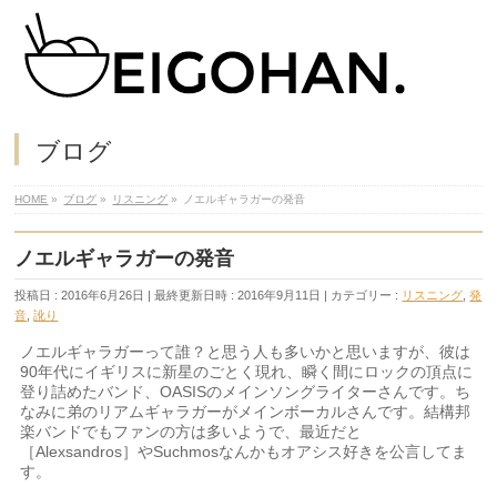
ブログ
HOME
»
ブログ
»
リスニング
»
ノエルギャラガーの発音
ノエルギャラガーの発音
投稿日 : 2016年6月26日
最終更新日時 : 2016年9月11日
カテゴリー :
リスニング
,
発
音
,
訛り
ノエルギャラガーって誰？と思う人も多いかと思いますが、彼は
90年代にイギリスに新星のごとく現れ、瞬く間にロックの頂点に
登り詰めたバンド、OASISのメインソングライターさんです。ち
なみに弟のリアムギャラガーがメインボーカルさんです。結構邦
楽バンドでもファンの方は多いようで、最近だと
［Alexsandros］やSuchmosなんかもオアシス好きを公言してま
す。