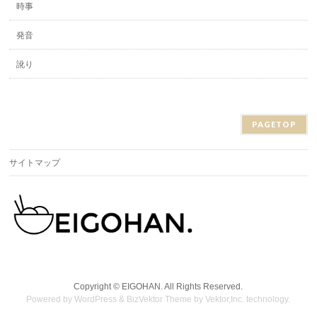
時事
発音
訛り
PAGETOP
サイトマップ
Copyright ©
EIGOHAN.
All Rights Reserved.
Powered by
WordPress
&
BizVektor Theme
by
Vektor,Inc.
technology.